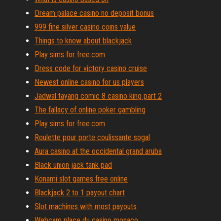
Dream palace casino no deposit bonus
999 fine silver casino coins value
Things to know about blackjack
Play sims for free.com
Dress code for victory casino cruise
Newest online casino for us players
Jadwal tayang comic 8 casino king part 2
The fallacy of online poker gambling
Play sims for free.com
Roulette pour porte coulissante sogal
Aura casino at the occidental grand aruba
Black union jack tank pad
Konami slot games free online
Blackjack 2 to 1 payout chart
Slot machines with most payouts
Webcam place du casino monaco