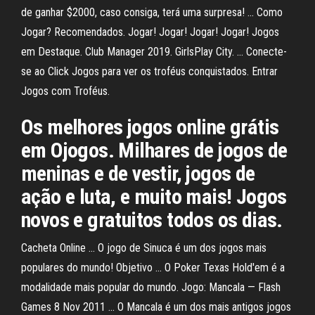
de ganhar $2000, caso consiga, terá uma surpresa! ... Como
Jogar? Recomendados. Jogar! Jogar! Jogar! Jogar! Jogos
em Destaque. Club Manager 2019. GirlsPlay City. ... Conecte-
se ao Click Jogos para ver os troféus conquistados. Entrar
Jogos com Troféus.
Os melhores jogos online grátis
em Ojogos. Milhares de jogos de
meninas e de vestir, jogos de
ação e luta, e muito mais! Jogos
novos e gratuitos todos os dias.
Cacheta Online ... O jogo de Sinuca é um dos jogos mais
populares do mundo! Objetivo ... O Poker Texas Hold'em é a
modalidade mais popular do mundo. Jogo: Mancala — Flash
Games 8 Nov 2011 ... O Mancala é um dos mais antigos jogos